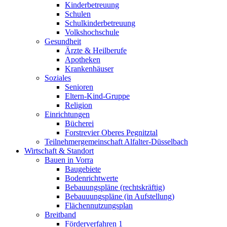
Kinderbetreuung
Schulen
Schulkinderbetreuung
Volkshochschule
Gesundheit
Ärzte & Heilberufe
Apotheken
Krankenhäuser
Soziales
Senioren
Eltern-Kind-Gruppe
Religion
Einrichtungen
Bücherei
Forstrevier Oberes Pegnitztal
Teilnehmergemeinschaft Alfalter-Düsselbach
Wirtschaft & Standort
Bauen in Vorra
Baugebiete
Bodenrichtwerte
Bebauungspläne (rechtskräftig)
Bebauuungspläne (in Aufstellung)
Flächennutzungsplan
Breitband
Förderverfahren 1