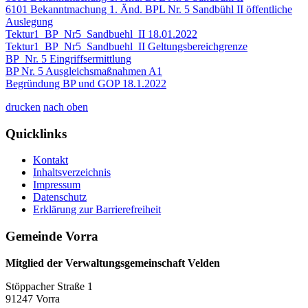
6101 Bekanntmachung 1. Änd. BPL Nr. 5 Sandbühl II öffentliche
Auslegung
Tektur1_BP_Nr5_Sandbuehl_II 18.01.2022
Tektur1_BP_Nr5_Sandbuehl_II Geltungsbereichgrenze
BP_Nr. 5 Eingriffsermittlung
BP Nr. 5 Ausgleichsmaßnahmen A1
Begründung BP und GOP 18.1.2022
drucken
nach oben
Quicklinks
Kontakt
Inhaltsverzeichnis
Impressum
Datenschutz
Erklärung zur Barrierefreiheit
Gemeinde Vorra
Mitglied der Verwaltungsgemeinschaft Velden
Stöppacher Straße 1
91247 Vorra