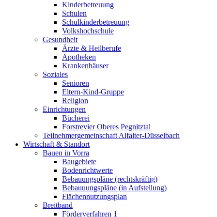
Kinderbetreuung
Schulen
Schulkinderbetreuung
Volkshochschule
Gesundheit
Ärzte & Heilberufe
Apotheken
Krankenhäuser
Soziales
Senioren
Eltern-Kind-Gruppe
Religion
Einrichtungen
Bücherei
Forstrevier Oberes Pegnitztal
Teilnehmergemeinschaft Alfalter-Düsselbach
Wirtschaft & Standort
Bauen in Vorra
Baugebiete
Bodenrichtwerte
Bebauungspläne (rechtskräftig)
Bebauuungspläne (in Aufstellung)
Flächennutzungsplan
Breitband
Förderverfahren 1