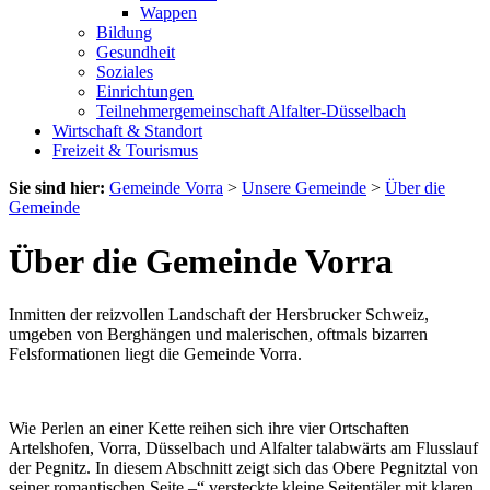
Wappen
Bildung
Gesundheit
Soziales
Einrichtungen
Teilnehmergemeinschaft Alfalter-Düsselbach
Wirtschaft & Standort
Freizeit & Tourismus
Sie sind hier:
Gemeinde Vorra
>
Unsere Gemeinde
>
Über die
Gemeinde
Über die Gemeinde Vorra
Inmitten der reizvollen Landschaft der Hersbrucker Schweiz,
umgeben von Berghängen und malerischen, oftmals bizarren
Felsformationen liegt die Gemeinde Vorra.
Wie Perlen an einer Kette reihen sich ihre vier Ortschaften
Artelshofen, Vorra, Düsselbach und Alfalter talabwärts am Flusslauf
der Pegnitz. In diesem Abschnitt zeigt sich das Obere Pegnitztal von
seiner romantischen Seite –“ versteckte kleine Seitentäler mit klaren