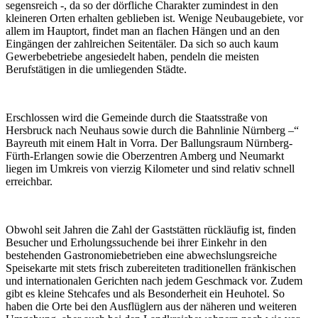
segensreich -, da so der dörfliche Charakter zumindest in den
kleineren Orten erhalten geblieben ist. Wenige Neubaugebiete, vor
allem im Hauptort, findet man an flachen Hängen und an den
Eingängen der zahlreichen Seitentäler. Da sich so auch kaum
Gewerbebetriebe angesiedelt haben, pendeln die meisten
Berufstätigen in die umliegenden Städte.
Erschlossen wird die Gemeinde durch die Staatsstraße von
Hersbruck nach Neuhaus sowie durch die Bahnlinie Nürnberg –“
Bayreuth mit einem Halt in Vorra. Der Ballungsraum Nürnberg-
Fürth-Erlangen sowie die Oberzentren Amberg und Neumarkt
liegen im Umkreis von vierzig Kilometer und sind relativ schnell
erreichbar.
Obwohl seit Jahren die Zahl der Gaststätten rückläufig ist, finden
Besucher und Erholungssuchende bei ihrer Einkehr in den
bestehenden Gastronomiebetrieben eine abwechslungsreiche
Speisekarte mit stets frisch zubereiteten traditionellen fränkischen
und internationalen Gerichten nach jedem Geschmack vor. Zudem
gibt es kleine Stehcafes und als Besonderheit ein Heuhotel. So
haben die Orte bei den Ausflüglern aus der näheren und weiteren