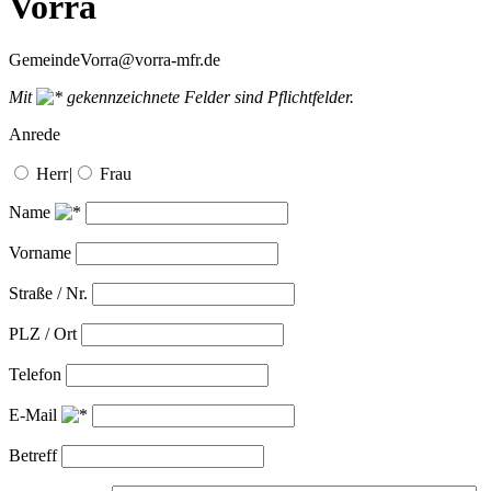
Vorra
GemeindeVorra@vorra-mfr.de
Mit
gekennzeichnete Felder sind Pflichtfelder.
Anrede
Herr
|
Frau
Name
Vorname
Straße / Nr.
PLZ / Ort
Telefon
E-Mail
Betreff