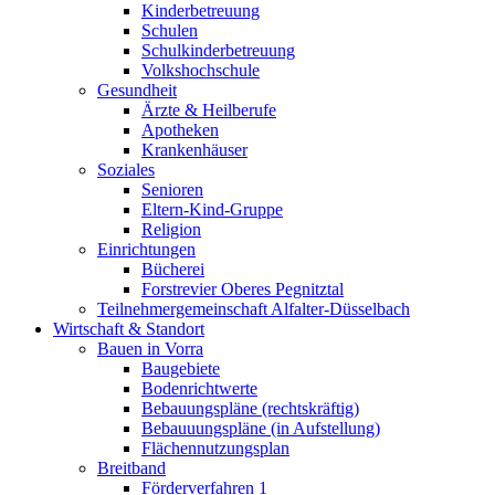
Kinderbetreuung
Schulen
Schulkinderbetreuung
Volkshochschule
Gesundheit
Ärzte & Heilberufe
Apotheken
Krankenhäuser
Soziales
Senioren
Eltern-Kind-Gruppe
Religion
Einrichtungen
Bücherei
Forstrevier Oberes Pegnitztal
Teilnehmergemeinschaft Alfalter-Düsselbach
Wirtschaft & Standort
Bauen in Vorra
Baugebiete
Bodenrichtwerte
Bebauungspläne (rechtskräftig)
Bebauuungspläne (in Aufstellung)
Flächennutzungsplan
Breitband
Förderverfahren 1