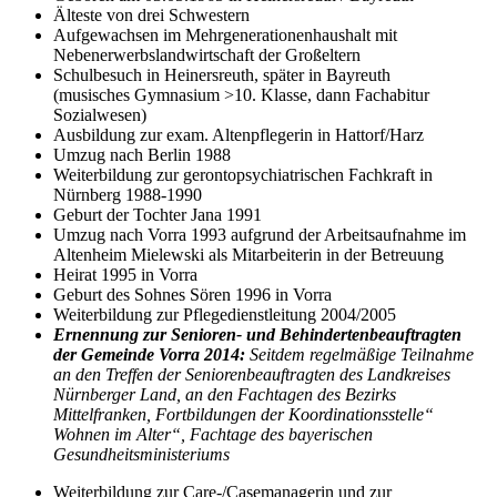
Älteste von drei Schwestern
Aufgewachsen im Mehrgenerationenhaushalt mit
Nebenerwerbslandwirtschaft der Großeltern
Schulbesuch in Heinersreuth, später in Bayreuth
(musisches Gymnasium >10. Klasse, dann Fachabitur
Sozialwesen)
Ausbildung zur exam. Altenpflegerin in Hattorf/Harz
Umzug nach Berlin 1988
Weiterbildung zur gerontopsychiatrischen Fachkraft in
Nürnberg 1988-1990
Geburt der Tochter Jana 1991
Umzug nach Vorra 1993 aufgrund der Arbeitsaufnahme im
Altenheim Mielewski als Mitarbeiterin in der Betreuung
Heirat 1995 in Vorra
Geburt des Sohnes Sören 1996 in Vorra
Weiterbildung zur Pflegedienstleitung 2004/2005
Ernennung zur Senioren- und Behindertenbeauftragten
der Gemeinde Vorra 2014:
Seitdem regelmäßige Teilnahme
an den Treffen der Seniorenbeauftragten des Landkreises
Nürnberger Land, an den Fachtagen des Bezirks
Mittelfranken, Fortbildungen der Koordinationsstelle“
Wohnen im Alter“, Fachtage des bayerischen
Gesundheitsministeriums
Weiterbildung zur Care-/Casemanagerin und zur