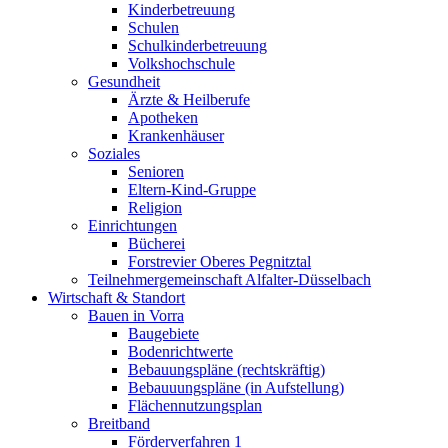
Kinderbetreuung
Schulen
Schulkinderbetreuung
Volkshochschule
Gesundheit
Ärzte & Heilberufe
Apotheken
Krankenhäuser
Soziales
Senioren
Eltern-Kind-Gruppe
Religion
Einrichtungen
Bücherei
Forstrevier Oberes Pegnitztal
Teilnehmergemeinschaft Alfalter-Düsselbach
Wirtschaft & Standort
Bauen in Vorra
Baugebiete
Bodenrichtwerte
Bebauungspläne (rechtskräftig)
Bebauuungspläne (in Aufstellung)
Flächennutzungsplan
Breitband
Förderverfahren 1