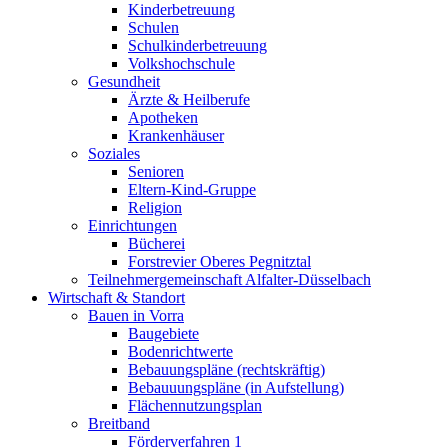
Kinderbetreuung
Schulen
Schulkinderbetreuung
Volkshochschule
Gesundheit
Ärzte & Heilberufe
Apotheken
Krankenhäuser
Soziales
Senioren
Eltern-Kind-Gruppe
Religion
Einrichtungen
Bücherei
Forstrevier Oberes Pegnitztal
Teilnehmergemeinschaft Alfalter-Düsselbach
Wirtschaft & Standort
Bauen in Vorra
Baugebiete
Bodenrichtwerte
Bebauungspläne (rechtskräftig)
Bebauuungspläne (in Aufstellung)
Flächennutzungsplan
Breitband
Förderverfahren 1