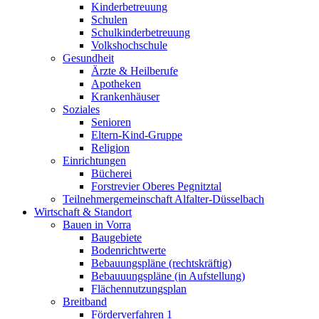
Kinderbetreuung
Schulen
Schulkinderbetreuung
Volkshochschule
Gesundheit
Ärzte & Heilberufe
Apotheken
Krankenhäuser
Soziales
Senioren
Eltern-Kind-Gruppe
Religion
Einrichtungen
Bücherei
Forstrevier Oberes Pegnitztal
Teilnehmergemeinschaft Alfalter-Düsselbach
Wirtschaft & Standort
Bauen in Vorra
Baugebiete
Bodenrichtwerte
Bebauungspläne (rechtskräftig)
Bebauuungspläne (in Aufstellung)
Flächennutzungsplan
Breitband
Förderverfahren 1