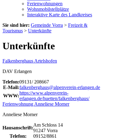
Ferienwohnungen
Wohnmobilstellplätze
Interaktive Karte des Landkreises
Sie sind hier:
Gemeinde Vorra
>
Freizeit &
Tourismus
>
Unterkünfte
Unterkünfte
Falkenberghaus Artelshofen
DAV Erlangen
Telefon:
09131/ 208667
E-Mail:
falkenberghaus@alpenverein-erlangen.de
https://www.alpenverein-
WWW:
erlangen.de/huetten/falkenberghaus/
Ferienwohnung Anneliese Morner
Anneliese Morner
Am Schloss 14
Hausanschrift:
91247 Vorra
Telefon:
09152/8861