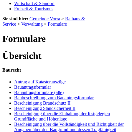
Wirtschaft & Standort
Freizeit & Tourismus
Sie sind hier:
Gemeinde Vorra
>
Rathaus &
Service
>
Verwaltung
>
Formulare
Formulare
Übersicht
Baurecht
Antrag auf Katasterauszüge
Bauantragsformular
Bauantragsformulare (alle)
Baubeschreibung zum Bauantragsformular
Bescheinigung Brandschutz II
Bescheinigung Standsicherheit II
Bescheinigung über die Einhaltung der festgelegten
Grundfläche und Höhenlage
Bescheinigung über die Vollständigkeit und Richtigkeit der
Angaben über den Baugrund und dessen Tragfähigkeit