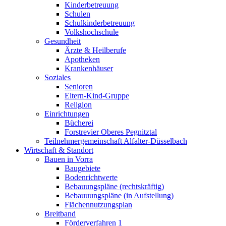
Kinderbetreuung
Schulen
Schulkinderbetreuung
Volkshochschule
Gesundheit
Ärzte & Heilberufe
Apotheken
Krankenhäuser
Soziales
Senioren
Eltern-Kind-Gruppe
Religion
Einrichtungen
Bücherei
Forstrevier Oberes Pegnitztal
Teilnehmergemeinschaft Alfalter-Düsselbach
Wirtschaft & Standort
Bauen in Vorra
Baugebiete
Bodenrichtwerte
Bebauungspläne (rechtskräftig)
Bebauuungspläne (in Aufstellung)
Flächennutzungsplan
Breitband
Förderverfahren 1