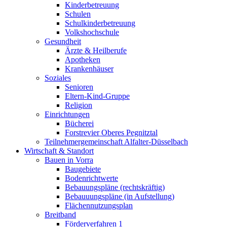
Kinderbetreuung
Schulen
Schulkinderbetreuung
Volkshochschule
Gesundheit
Ärzte & Heilberufe
Apotheken
Krankenhäuser
Soziales
Senioren
Eltern-Kind-Gruppe
Religion
Einrichtungen
Bücherei
Forstrevier Oberes Pegnitztal
Teilnehmergemeinschaft Alfalter-Düsselbach
Wirtschaft & Standort
Bauen in Vorra
Baugebiete
Bodenrichtwerte
Bebauungspläne (rechtskräftig)
Bebauuungspläne (in Aufstellung)
Flächennutzungsplan
Breitband
Förderverfahren 1