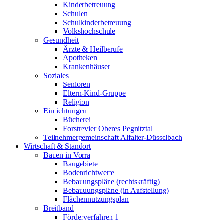
Kinderbetreuung
Schulen
Schulkinderbetreuung
Volkshochschule
Gesundheit
Ärzte & Heilberufe
Apotheken
Krankenhäuser
Soziales
Senioren
Eltern-Kind-Gruppe
Religion
Einrichtungen
Bücherei
Forstrevier Oberes Pegnitztal
Teilnehmergemeinschaft Alfalter-Düsselbach
Wirtschaft & Standort
Bauen in Vorra
Baugebiete
Bodenrichtwerte
Bebauungspläne (rechtskräftig)
Bebauuungspläne (in Aufstellung)
Flächennutzungsplan
Breitband
Förderverfahren 1