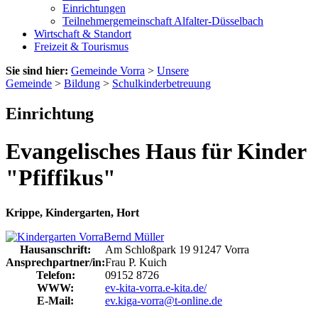
Einrichtungen
Teilnehmergemeinschaft Alfalter-Düsselbach
Wirtschaft & Standort
Freizeit & Tourismus
Sie sind hier:
Gemeinde Vorra
>
Unsere
Gemeinde
>
Bildung
>
Schulkinderbetreuung
Einrichtung
Evangelisches Haus für Kinder
"Pfiffikus"
Krippe, Kindergarten, Hort
Bernd Müller
Hausanschrift:
Am Schloßpark 19
91247
Vorra
Ansprechpartner/in:
Frau P. Kuich
Telefon:
09152 8726
WWW:
ev-kita-vorra.e-kita.de/
E-Mail:
ev.kiga-vorra@t-online.de