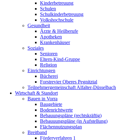
Kinderbetreuung
Schulen
Schulkinderbetreuung
Volkshochschule
Gesundheit
Ärzte & Heilberufe
Apotheken
Krankenhäuser
Soziales
Senioren
Eltern-Kind-Gruppe
Religion
Einrichtungen
Bücherei
Forstrevier Oberes Pegnitztal
Teilnehmergemeinschaft Alfalter-Düsselbach
Wirtschaft & Standort
Bauen in Vorra
Baugebiete
Bodenrichtwerte
Bebauungspläne (rechtskräftig)
Bebauuungspläne (in Aufstellung)
Flächennutzungsplan
Breitband
Förderverfahren 1