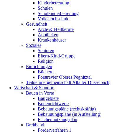
Kinderbetreuung
Schulen
Schulkinderbetreuung
Volkshochschule
Gesundheit
Ärzte & Heilberufe
Apotheken
Krankenhäuser
Soziales
Senioren
Eltern-Kind-Gruppe
Religion
Einrichtungen
Bücherei
Forstrevier Oberes Pegnitztal
Teilnehmergemeinschaft Alfalter-Düsselbach
Wirtschaft & Standort
Bauen in Vorra
Baugebiete
Bodenrichtwerte
Bebauungspläne (rechtskräftig)
Bebauuungspläne (in Aufstellung)
Flächennutzungsplan
Breitband
Förderverfahren 1