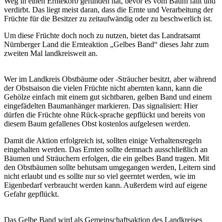
Weg in einen Erntekorb gefunden hat, bevor es vom Baum fällt und
verdirbt. Das liegt meist daran, dass die Ernte und Verarbeitung der
Früchte für die Besitzer zu zeitaufwändig oder zu beschwerlich ist.
Um diese Früchte doch noch zu nutzen, bietet das Landratsamt
Nürnberger Land die Ernteaktion „Gelbes Band“ dieses Jahr zum
zweiten Mal landkreisweit an.
Wer im Landkreis Obstbäume oder -Sträucher besitzt, aber während
der Obstsaison die vielen Früchte nicht abernten kann, kann die
Gehölze einfach mit einem gut sichtbaren, gelben Band und einem
eingefädelten Baumanhänger markieren. Das signalisiert: Hier
dürfen die Früchte ohne Rück-sprache gepflückt und bereits von
diesem Baum gefallenes Obst kostenlos aufgelesen werden.
Damit die Aktion erfolgreich ist, sollten einige Verhaltensregeln
eingehalten werden. Das Ernten sollte demnach ausschließlich an
Bäumen und Sträuchern erfolgen, die ein gelbes Band tragen. Mit
den Obstbäumen sollte behutsam umgegangen werden, Leitern sind
nicht erlaubt und es sollte nur so viel geerntet werden, wie im
Eigenbedarf verbraucht werden kann. Außerdem wird auf eigene
Gefahr gepflückt.
Das Gelbe Band wird als Gemeinschaftsaktion des Landkreises