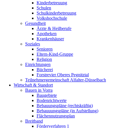
Kinderbetreuung
Schulen
Schulkinderbetreuung
Volkshochschule
Gesundheit
Ärzte & Heilberufe
Apotheken
Krankenhäuser
Soziales
Senioren
Eltern-Kind-Gruppe
Religion
Einrichtungen
Bücherei
Forstrevier Oberes Pegnitztal
Teilnehmergemeinschaft Alfalter-Düsselbach
Wirtschaft & Standort
Bauen in Vorra
Baugebiete
Bodenrichtwerte
Bebauungspläne (rechtskräftig)
Bebauuungspläne (in Aufstellung)
Flächennutzungsplan
Breitband
Förderverfahren 1