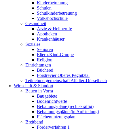
Kinderbetreuung
Schulen
Schulkinderbetreuung
Volkshochschule
Gesundheit
Ärzte & Heilberufe
Apotheken
Krankenhäuser
Soziales
Senioren
Eltern-Kind-Gruppe
Religion
Einrichtungen
Bücherei
Forstrevier Oberes Pegnitztal
Teilnehmergemeinschaft Alfalter-Düsselbach
Wirtschaft & Standort
Bauen in Vorra
Baugebiete
Bodenrichtwerte
Bebauungspläne (rechtskräftig)
Bebauuungspläne (in Aufstellung)
Flächennutzungsplan
Breitband
Förderverfahren 1