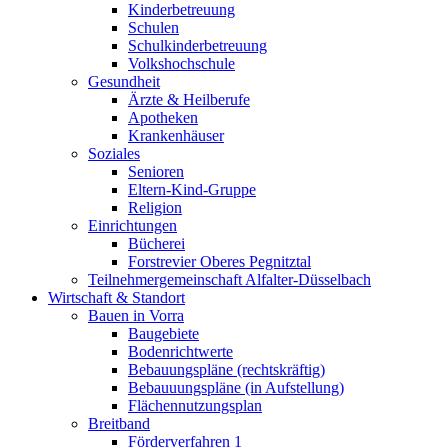
Kinderbetreuung
Schulen
Schulkinderbetreuung
Volkshochschule
Gesundheit
Ärzte & Heilberufe
Apotheken
Krankenhäuser
Soziales
Senioren
Eltern-Kind-Gruppe
Religion
Einrichtungen
Bücherei
Forstrevier Oberes Pegnitztal
Teilnehmergemeinschaft Alfalter-Düsselbach
Wirtschaft & Standort
Bauen in Vorra
Baugebiete
Bodenrichtwerte
Bebauungspläne (rechtskräftig)
Bebauuungspläne (in Aufstellung)
Flächennutzungsplan
Breitband
Förderverfahren 1