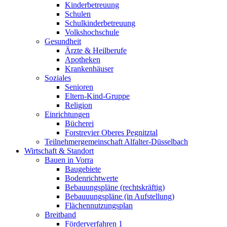
Kinderbetreuung
Schulen
Schulkinderbetreuung
Volkshochschule
Gesundheit
Ärzte & Heilberufe
Apotheken
Krankenhäuser
Soziales
Senioren
Eltern-Kind-Gruppe
Religion
Einrichtungen
Bücherei
Forstrevier Oberes Pegnitztal
Teilnehmergemeinschaft Alfalter-Düsselbach
Wirtschaft & Standort
Bauen in Vorra
Baugebiete
Bodenrichtwerte
Bebauungspläne (rechtskräftig)
Bebauuungspläne (in Aufstellung)
Flächennutzungsplan
Breitband
Förderverfahren 1