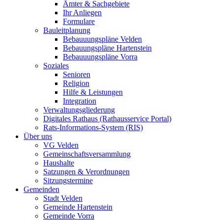
Ämter & Sachgebiete
Ihr Anliegen
Formulare
Bauleitplanung
Bebauuungspläne Velden
Bebauungspläne Hartenstein
Bebauuungspläne Vorra
Soziales
Senioren
Religion
Hilfe & Leistungen
Integration
Verwaltungsgliederung
Digitales Rathaus (Rathausservice Portal)
Rats-Informations-System (RIS)
Über uns
VG Velden
Gemeinschaftsversammlung
Haushalte
Satzungen & Verordnungen
Sitzungstermine
Gemeinden
Stadt Velden
Gemeinde Hartenstein
Gemeinde Vorra