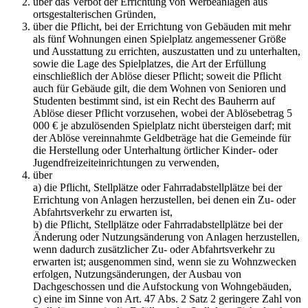
über das Verbot der Errichtung von Werbeanlagen aus
ortsgestalterischen Gründen,
über die Pflicht, bei der Errichtung von Gebäuden mit mehr
als fünf Wohnungen einen Spielplatz angemessener Größe
und Ausstattung zu errichten, auszustatten und zu unterhalten,
sowie die Lage des Spielplatzes, die Art der Erfüllung
einschließlich der Ablöse dieser Pflicht; soweit die Pflicht
auch für Gebäude gilt, die dem Wohnen von Senioren und
Studenten bestimmt sind, ist ein Recht des Bauherrn auf
Ablöse dieser Pflicht vorzusehen, wobei der Ablösebetrag 5
000 € je abzulösenden Spielplatz nicht übersteigen darf; mit
der Ablöse vereinnahmte Geldbeträge hat die Gemeinde für
die Herstellung oder Unterhaltung örtlicher Kinder- oder
Jugendfreizeiteinrichtungen zu verwenden,
über
a) die Pflicht, Stellplätze oder Fahrradabstellplätze bei der
Errichtung von Anlagen herzustellen, bei denen ein Zu- oder
Abfahrtsverkehr zu erwarten ist,
b) die Pflicht, Stellplätze oder Fahrradabstellplätze bei der
Änderung oder Nutzungsänderung von Anlagen herzustellen,
wenn dadurch zusätzlicher Zu- oder Abfahrtsverkehr zu
erwarten ist; ausgenommen sind, wenn sie zu Wohnzwecken
erfolgen, Nutzungsänderungen, der Ausbau von
Dachgeschossen und die Aufstockung von Wohngebäuden,
c) eine im Sinne von Art. 47 Abs. 2 Satz 2 geringere Zahl von