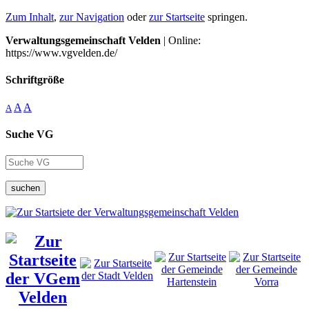
Zum Inhalt
,
zur Navigation
oder
zur Startseite
springen.
Verwaltungsgemeinschaft Velden
| Online:
https://www.vgvelden.de/
Schriftgröße
A
A
A
Suche VG
suchen