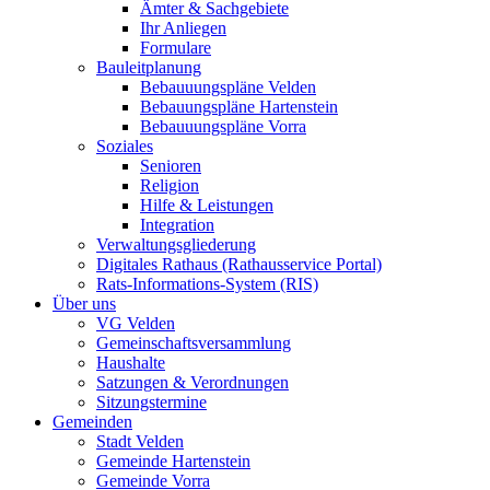
Ämter & Sachgebiete
Ihr Anliegen
Formulare
Bauleitplanung
Bebauuungspläne Velden
Bebauungspläne Hartenstein
Bebauuungspläne Vorra
Soziales
Senioren
Religion
Hilfe & Leistungen
Integration
Verwaltungsgliederung
Digitales Rathaus (Rathausservice Portal)
Rats-Informations-System (RIS)
Über uns
VG Velden
Gemeinschaftsversammlung
Haushalte
Satzungen & Verordnungen
Sitzungstermine
Gemeinden
Stadt Velden
Gemeinde Hartenstein
Gemeinde Vorra