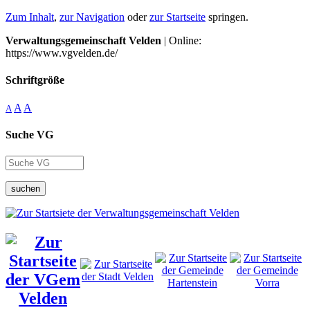
Zum Inhalt
,
zur Navigation
oder
zur Startseite
springen.
Verwaltungsgemeinschaft Velden
| Online:
https://www.vgvelden.de/
Schriftgröße
A
A
A
Suche VG
suchen