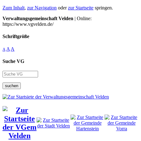
Zum Inhalt
,
zur Navigation
oder
zur Startseite
springen.
Verwaltungsgemeinschaft Velden
| Online:
https://www.vgvelden.de/
Schriftgröße
A
A
A
Suche VG
suchen