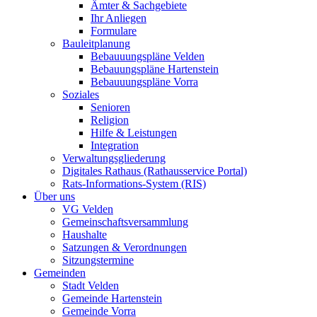
Ämter & Sachgebiete
Ihr Anliegen
Formulare
Bauleitplanung
Bebauuungspläne Velden
Bebauungspläne Hartenstein
Bebauuungspläne Vorra
Soziales
Senioren
Religion
Hilfe & Leistungen
Integration
Verwaltungsgliederung
Digitales Rathaus (Rathausservice Portal)
Rats-Informations-System (RIS)
Über uns
VG Velden
Gemeinschaftsversammlung
Haushalte
Satzungen & Verordnungen
Sitzungstermine
Gemeinden
Stadt Velden
Gemeinde Hartenstein
Gemeinde Vorra