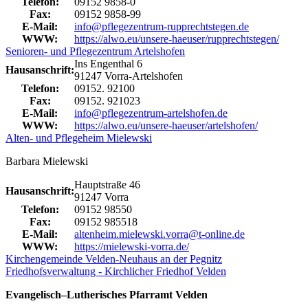
Telefon:
09152 9858-0
Fax:
09152 9858-99
E-Mail:
info@pflegezentrum-rupprechtstegen.de
WWW:
https://alwo.eu/unsere-haeuser/rupprechtstegen/
Senioren- und Pflegezentrum Artelshofen
Ins Engenthal 6
Hausanschrift:
91247 Vorra-Artelshofen
Telefon:
09152. 92100
Fax:
09152. 921023
E-Mail:
info@pflegezentrum-artelshofen.de
WWW:
https://alwo.eu/unsere-haeuser/artelshofen/
Alten- und Pflegeheim Mielewski
Barbara Mielewski
Hauptstraße 46
Hausanschrift:
91247 Vorra
Telefon:
09152 98550
Fax:
09152 985518
E-Mail:
altenheim.mielewski.vorra@t-online.de
WWW:
https://mielewski-vorra.de/
Kirchengemeinde Velden-Neuhaus an der Pegnitz
Friedhofsverwaltung - Kirchlicher Friedhof Velden
Evangelisch–Lutherisches Pfarramt Velden