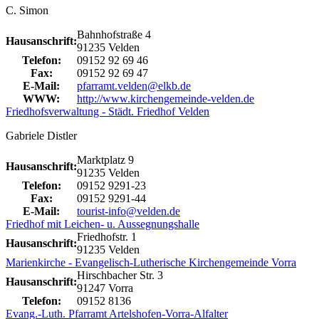
C. Simon
Bahnhofstraße 4
Hausanschrift:
91235 Velden
Telefon:
09152 92 69 46
Fax:
09152 92 69 47
E-Mail:
pfarramt.velden@elkb.de
WWW:
http://www.kirchengemeinde-velden.de
Friedhofsverwaltung - Städt. Friedhof Velden
Gabriele Distler
Marktplatz 9
Hausanschrift:
91235 Velden
Telefon:
09152 9291-23
Fax:
09152 9291-44
E-Mail:
tourist-info@velden.de
Friedhof mit Leichen- u. Aussegnungshalle
Friedhofstr. 1
Hausanschrift:
91235 Velden
Marienkirche - Evangelisch-Lutherische Kirchengemeinde Vorra
Hirschbacher Str. 3
Hausanschrift:
91247 Vorra
Telefon:
09152 8136
Evang.-Luth. Pfarramt Artelshofen-Vorra-Alfalter