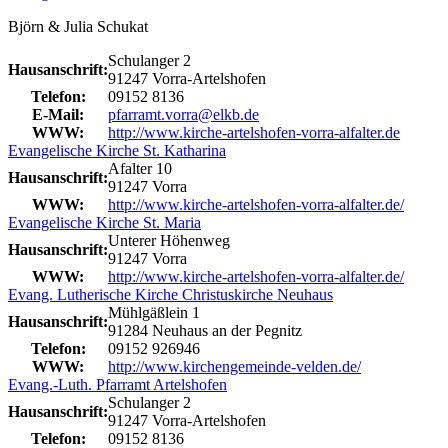
Björn & Julia Schukat
Schulanger 2
Hausanschrift:
91247 Vorra-Artelshofen
Telefon:
09152 8136
E-Mail:
pfarramt.vorra@elkb.de
WWW:
http://www.kirche-artelshofen-vorra-alfalter.de
Evangelische Kirche St. Katharina
Afalter 10
Hausanschrift:
91247 Vorra
WWW:
http://www.kirche-artelshofen-vorra-alfalter.de/
Evangelische Kirche St. Maria
Unterer Höhenweg
Hausanschrift:
91247 Vorra
WWW:
http://www.kirche-artelshofen-vorra-alfalter.de/
Evang. Lutherische Kirche Christuskirche Neuhaus
Mühlgäßlein 1
Hausanschrift:
91284 Neuhaus an der Pegnitz
Telefon:
09152 926946
WWW:
http://www.kirchengemeinde-velden.de/
Evang.-Luth. Pfarramt Artelshofen
Schulanger 2
Hausanschrift:
91247 Vorra-Artelshofen
Telefon:
09152 8136