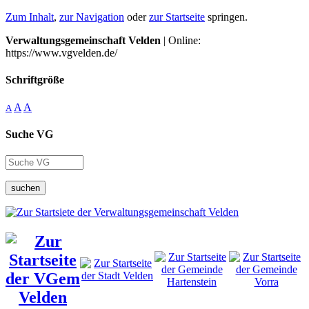
Zum Inhalt
,
zur Navigation
oder
zur Startseite
springen.
Verwaltungsgemeinschaft Velden
| Online:
https://www.vgvelden.de/
Schriftgröße
A
A
A
Suche VG
suchen