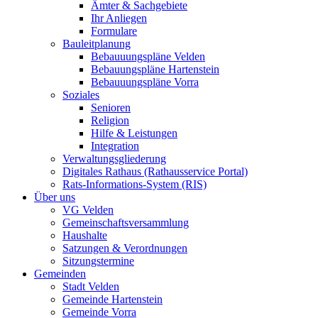
Ämter & Sachgebiete
Ihr Anliegen
Formulare
Bauleitplanung
Bebauuungspläne Velden
Bebauungspläne Hartenstein
Bebauuungspläne Vorra
Soziales
Senioren
Religion
Hilfe & Leistungen
Integration
Verwaltungsgliederung
Digitales Rathaus (Rathausservice Portal)
Rats-Informations-System (RIS)
Über uns
VG Velden
Gemeinschaftsversammlung
Haushalte
Satzungen & Verordnungen
Sitzungstermine
Gemeinden
Stadt Velden
Gemeinde Hartenstein
Gemeinde Vorra