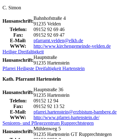
C. Simon
Bahnhofstraße 4
Hausanschrift:
91235 Velden
Telefon:
09152 92 69 46
Fax:
09152 92 69 47
E-Mail:
pfarramt.velden@elkb.de
WWW:
http://www.kirchengemeinde-velden.de
Heilige Dreifaltigkeit
Hauptstraße
Hausanschrift:
91235 Hartenstein
Pfarrei Heiligste Dreifaltigkeit Hartenstein
Kath. Pfarramt Hartenstein
Hauptstraße 36
Hausanschrift:
91235 Hartenstein
Telefon:
09152 12 94
Fax:
09152 92 13 52
E-Mail:
pfarrei.hartenstein@erzbistum-bamberg.de
WWW:
http://www.pfarrei-hartenstein.de/
Senioren- und Pflegezentrum Rupprechtstegen
Mühlenweg 5
Hausanschrift:
91235 Hartenstein GT Rupprechtstegen