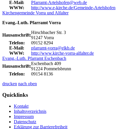
E-Mail:
Pfarramt-Artelshofen@web.de
WWW:
http://www.e-kirche.de/Gemeinde-Artelshofen
Kirchengemeinde Vorra und Alfalter
Evang.-Luth. Pfarramt Vorra
Hirschbacher Str. 3
Hausanschrift:
91247 Vorra
Telefon:
09152 8294
E-Mail:
pfarramt-vorra@elkb.de
WWW:
http://www.kirche-vorra-alfalter.de
Evang.-Luth. Pfarramt Eschenbach
Eschenbach 409
Hausanschrift:
91224 Pommelsbrunn
Telefon:
09154 8136
drucken
nach oben
Quicklinks
Kontakt
Inhaltsverzeichnis
Impressum
Datenschutz
Erklärung zur Barrierefreiheit