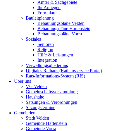
Ämter & Sachgebiete
Ihr Anliegen
Formulare
Bauleitplanung
Bebauuungspläne Velden
Bebauungspläne Hartenstein
Bebauuungspläne Vorra
Soziales
Senioren
Religion
Hilfe & Leistungen
Integration
Verwaltungsgliederung
Digitales Rathaus (Rathausservice Portal)
Rats-Informations-System (RIS)
Über uns
VG Velden
Gemeinschaftsversammlung
Haushalte
Satzungen & Verordnungen
Sitzungstermine
Gemeinden
Stadt Velden
Gemeinde Hartenstein
Gemeinde Vorra