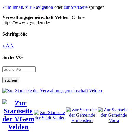
Zum Inhalt
,
zur Navigation
oder
zur Startseite
springen.
Verwaltungsgemeinschaft Velden
| Online:
https://www.vgvelden.de/
Schriftgröße
A
A
A
Suche VG
suchen