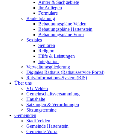
Ämter & Sachgebiete
Ihr Anliegen
Formulare
Bauleitplanung
Bebauuungspläne Velden
Bebauungspläne Hartenstein
Bebauuungspläne Vorra
Soziales
Senioren
Religion
Hilfe & Leistungen
Integration
Verwaltungsgliederung
Digitales Rathaus (Rathausservice Portal)
Rats-Informations-System (RIS)
Über uns
VG Velden
Gemeinschaftsversammlung
Haushalte
Satzungen & Verordnungen
Sitzungstermine
Gemeinden
Stadt Velden
Gemeinde Hartenstein
Gemeinde Vorra