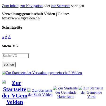
Zum Inhalt
,
zur Navigation
oder
zur Startseite
springen.
Verwaltungsgemeinschaft Velden
| Online:
https://www.vgvelden.de/
Schriftgröße
A
A
A
Suche VG
suchen