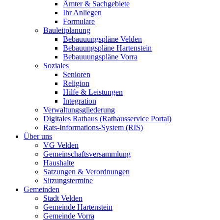
Ämter & Sachgebiete
Ihr Anliegen
Formulare
Bauleitplanung
Bebauuungspläne Velden
Bebauungspläne Hartenstein
Bebauuungspläne Vorra
Soziales
Senioren
Religion
Hilfe & Leistungen
Integration
Verwaltungsgliederung
Digitales Rathaus (Rathausservice Portal)
Rats-Informations-System (RIS)
Über uns
VG Velden
Gemeinschaftsversammlung
Haushalte
Satzungen & Verordnungen
Sitzungstermine
Gemeinden
Stadt Velden
Gemeinde Hartenstein
Gemeinde Vorra