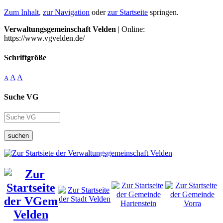
Zum Inhalt
,
zur Navigation
oder
zur Startseite
springen.
Verwaltungsgemeinschaft Velden
| Online:
https://www.vgvelden.de/
Schriftgröße
A
A
A
Suche VG
suchen