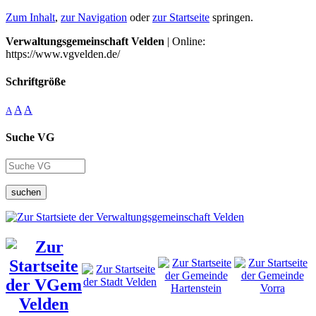
Zum Inhalt
,
zur Navigation
oder
zur Startseite
springen.
Verwaltungsgemeinschaft Velden
| Online:
https://www.vgvelden.de/
Schriftgröße
A
A
A
Suche VG
suchen