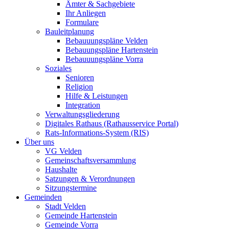
Ämter & Sachgebiete
Ihr Anliegen
Formulare
Bauleitplanung
Bebauuungspläne Velden
Bebauungspläne Hartenstein
Bebauuungspläne Vorra
Soziales
Senioren
Religion
Hilfe & Leistungen
Integration
Verwaltungsgliederung
Digitales Rathaus (Rathausservice Portal)
Rats-Informations-System (RIS)
Über uns
VG Velden
Gemeinschaftsversammlung
Haushalte
Satzungen & Verordnungen
Sitzungstermine
Gemeinden
Stadt Velden
Gemeinde Hartenstein
Gemeinde Vorra