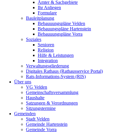
Ämter & Sachgebiete
Ihr Anliegen
Formulare
Bauleitplanung
Bebauuungspläne Velden
Bebauungspläne Hartenstein
Bebauuungspläne Vorra
Soziales
Senioren
Religion
Hilfe & Leistungen
Integration
Verwaltungsgliederung
Digitales Rathaus (Rathausservice Portal)
Rats-Informations-System (RIS)
Über uns
VG Velden
Gemeinschaftsversammlung
Haushalte
Satzungen & Verordnungen
Sitzungstermine
Gemeinden
Stadt Velden
Gemeinde Hartenstein
Gemeinde Vorra