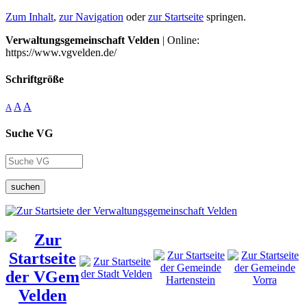
Zum Inhalt
,
zur Navigation
oder
zur Startseite
springen.
Verwaltungsgemeinschaft Velden
| Online:
https://www.vgvelden.de/
Schriftgröße
A
A
A
Suche VG
suchen