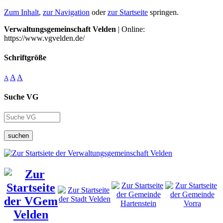
Zum Inhalt
,
zur Navigation
oder
zur Startseite
springen.
Verwaltungsgemeinschaft Velden
| Online:
https://www.vgvelden.de/
Schriftgröße
A
A
A
Suche VG
suchen