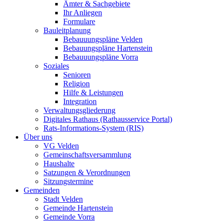
Ämter & Sachgebiete
Ihr Anliegen
Formulare
Bauleitplanung
Bebauuungspläne Velden
Bebauungspläne Hartenstein
Bebauuungspläne Vorra
Soziales
Senioren
Religion
Hilfe & Leistungen
Integration
Verwaltungsgliederung
Digitales Rathaus (Rathausservice Portal)
Rats-Informations-System (RIS)
Über uns
VG Velden
Gemeinschaftsversammlung
Haushalte
Satzungen & Verordnungen
Sitzungstermine
Gemeinden
Stadt Velden
Gemeinde Hartenstein
Gemeinde Vorra