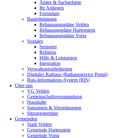
Ämter & Sachgebiete
Ihr Anliegen
Formulare
Bauleitplanung
Bebauuungspläne Velden
Bebauungspläne Hartenstein
Bebauuungspläne Vorra
Soziales
Senioren
Religion
Hilfe & Leistungen
Integration
Verwaltungsgliederung
Digitales Rathaus (Rathausservice Portal)
Rats-Informations-System (RIS)
Über uns
VG Velden
Gemeinschaftsversammlung
Haushalte
Satzungen & Verordnungen
Sitzungstermine
Gemeinden
Stadt Velden
Gemeinde Hartenstein
Gemeinde Vorra