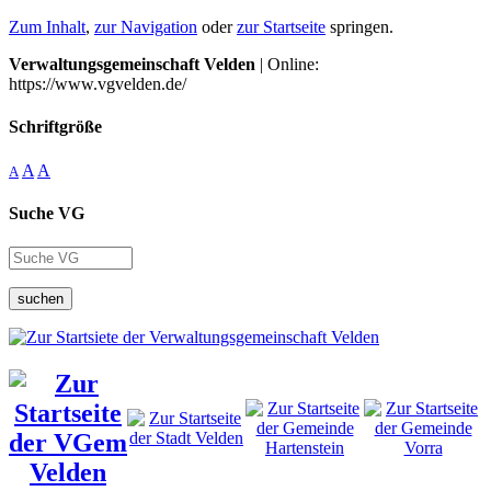
Zum Inhalt
,
zur Navigation
oder
zur Startseite
springen.
Verwaltungsgemeinschaft Velden
| Online:
https://www.vgvelden.de/
Schriftgröße
A
A
A
Suche VG
suchen