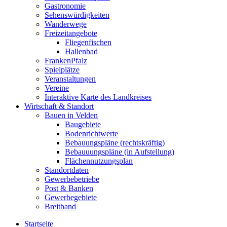
Gastronomie
Sehenswürdigkeiten
Wanderwege
Freizeitangebote
Fliegenfischen
Hallenbad
FrankenPfalz
Spielplätze
Veranstaltungen
Vereine
Interaktive Karte des Landkreises
Wirtschaft & Standort
Bauen in Velden
Baugebiete
Bodenrichtwerte
Bebauungspläne (rechtskräftig)
Bebauuungspläne (in Aufstellung)
Flächennutzungsplan
Standortdaten
Gewerbebetriebe
Post & Banken
Gewerbegebiete
Breitband
Startseite