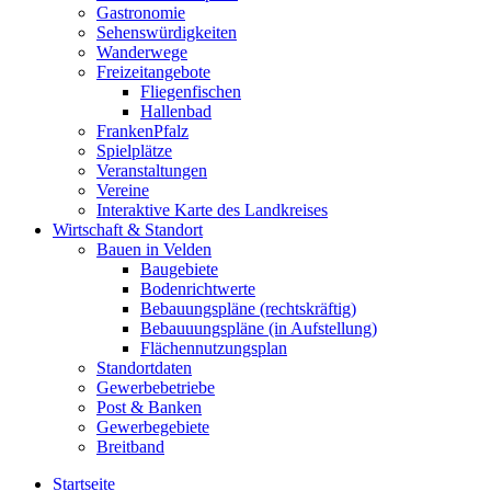
Gastronomie
Sehenswürdigkeiten
Wanderwege
Freizeitangebote
Fliegenfischen
Hallenbad
FrankenPfalz
Spielplätze
Veranstaltungen
Vereine
Interaktive Karte des Landkreises
Wirtschaft & Standort
Bauen in Velden
Baugebiete
Bodenrichtwerte
Bebauungspläne (rechtskräftig)
Bebauuungspläne (in Aufstellung)
Flächennutzungsplan
Standortdaten
Gewerbebetriebe
Post & Banken
Gewerbegebiete
Breitband
Startseite