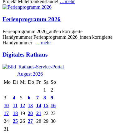
Projekt Mittelfrankenstaude!
…mehr
Ferienprogramm 2026
Ferienprogramm 2026_außen korrigierte
Handynummer Ferienprogramm 2026_innen korrigierte
Handynummer
…mehr
Digitales Rathaus
August 2026
Mo
Di
Mi
Do
Fr
Sa
So
1
2
3
4
5
6
7
8
9
10
11
12
13
14
15
16
17
18
19
20
21
22
23
24
25
26
27
28
29
30
31