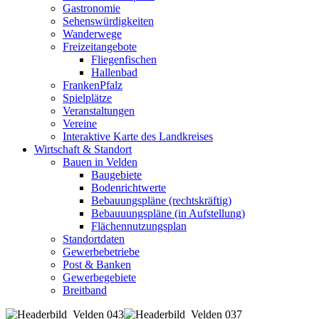
Gastronomie
Sehenswürdigkeiten
Wanderwege
Freizeitangebote
Fliegenfischen
Hallenbad
FrankenPfalz
Spielplätze
Veranstaltungen
Vereine
Interaktive Karte des Landkreises
Wirtschaft & Standort
Bauen in Velden
Baugebiete
Bodenrichtwerte
Bebauungspläne (rechtskräftig)
Bebauuungspläne (in Aufstellung)
Flächennutzungsplan
Standortdaten
Gewerbebetriebe
Post & Banken
Gewerbegebiete
Breitband