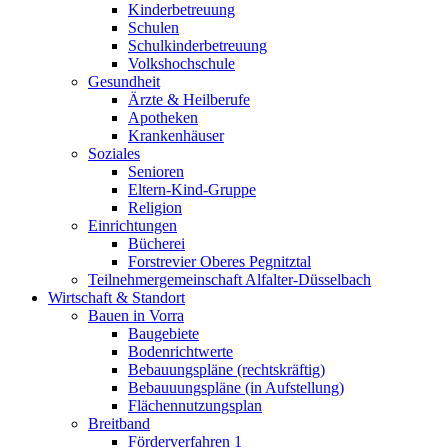
Kinderbetreuung
Schulen
Schulkinderbetreuung
Volkshochschule
Gesundheit
Ärzte & Heilberufe
Apotheken
Krankenhäuser
Soziales
Senioren
Eltern-Kind-Gruppe
Religion
Einrichtungen
Bücherei
Forstrevier Oberes Pegnitztal
Teilnehmergemeinschaft Alfalter-Düsselbach
Wirtschaft & Standort
Bauen in Vorra
Baugebiete
Bodenrichtwerte
Bebauungspläne (rechtskräftig)
Bebauuungspläne (in Aufstellung)
Flächennutzungsplan
Breitband
Förderverfahren 1