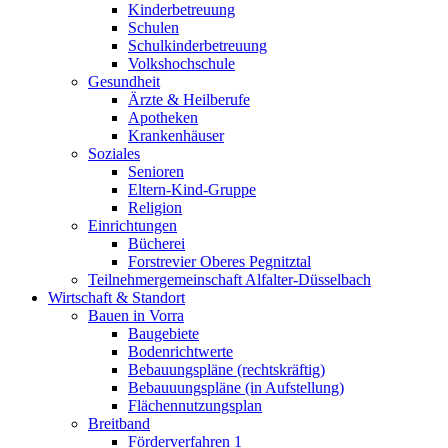
Kinderbetreuung
Schulen
Schulkinderbetreuung
Volkshochschule
Gesundheit
Ärzte & Heilberufe
Apotheken
Krankenhäuser
Soziales
Senioren
Eltern-Kind-Gruppe
Religion
Einrichtungen
Bücherei
Forstrevier Oberes Pegnitztal
Teilnehmergemeinschaft Alfalter-Düsselbach
Wirtschaft & Standort
Bauen in Vorra
Baugebiete
Bodenrichtwerte
Bebauungspläne (rechtskräftig)
Bebauuungspläne (in Aufstellung)
Flächennutzungsplan
Breitband
Förderverfahren 1