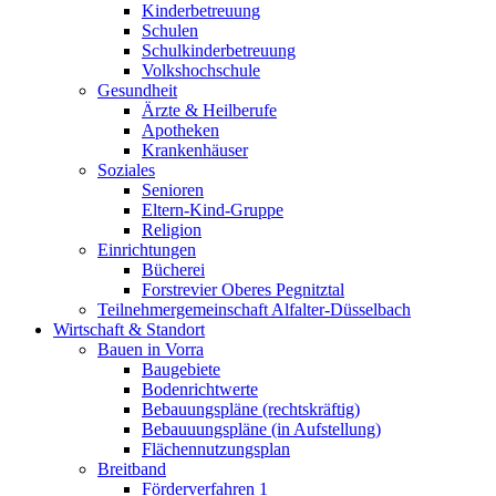
Kinderbetreuung
Schulen
Schulkinderbetreuung
Volkshochschule
Gesundheit
Ärzte & Heilberufe
Apotheken
Krankenhäuser
Soziales
Senioren
Eltern-Kind-Gruppe
Religion
Einrichtungen
Bücherei
Forstrevier Oberes Pegnitztal
Teilnehmergemeinschaft Alfalter-Düsselbach
Wirtschaft & Standort
Bauen in Vorra
Baugebiete
Bodenrichtwerte
Bebauungspläne (rechtskräftig)
Bebauuungspläne (in Aufstellung)
Flächennutzungsplan
Breitband
Förderverfahren 1