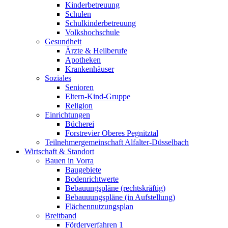
Kinderbetreuung
Schulen
Schulkinderbetreuung
Volkshochschule
Gesundheit
Ärzte & Heilberufe
Apotheken
Krankenhäuser
Soziales
Senioren
Eltern-Kind-Gruppe
Religion
Einrichtungen
Bücherei
Forstrevier Oberes Pegnitztal
Teilnehmergemeinschaft Alfalter-Düsselbach
Wirtschaft & Standort
Bauen in Vorra
Baugebiete
Bodenrichtwerte
Bebauungspläne (rechtskräftig)
Bebauuungspläne (in Aufstellung)
Flächennutzungsplan
Breitband
Förderverfahren 1