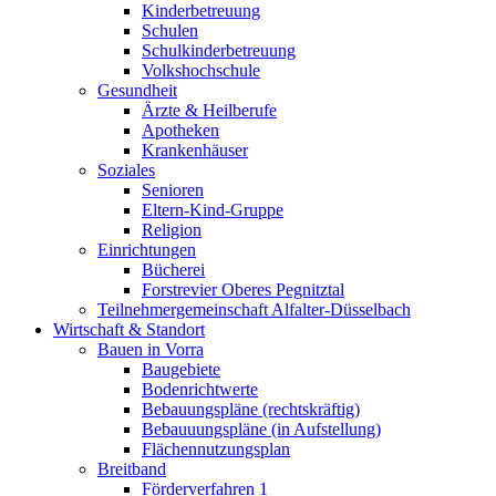
Kinderbetreuung
Schulen
Schulkinderbetreuung
Volkshochschule
Gesundheit
Ärzte & Heilberufe
Apotheken
Krankenhäuser
Soziales
Senioren
Eltern-Kind-Gruppe
Religion
Einrichtungen
Bücherei
Forstrevier Oberes Pegnitztal
Teilnehmergemeinschaft Alfalter-Düsselbach
Wirtschaft & Standort
Bauen in Vorra
Baugebiete
Bodenrichtwerte
Bebauungspläne (rechtskräftig)
Bebauuungspläne (in Aufstellung)
Flächennutzungsplan
Breitband
Förderverfahren 1