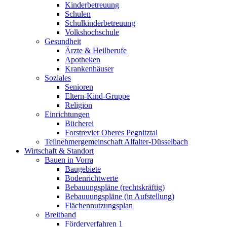
Kinderbetreuung
Schulen
Schulkinderbetreuung
Volkshochschule
Gesundheit
Ärzte & Heilberufe
Apotheken
Krankenhäuser
Soziales
Senioren
Eltern-Kind-Gruppe
Religion
Einrichtungen
Bücherei
Forstrevier Oberes Pegnitztal
Teilnehmergemeinschaft Alfalter-Düsselbach
Wirtschaft & Standort
Bauen in Vorra
Baugebiete
Bodenrichtwerte
Bebauungspläne (rechtskräftig)
Bebauuungspläne (in Aufstellung)
Flächennutzungsplan
Breitband
Förderverfahren 1