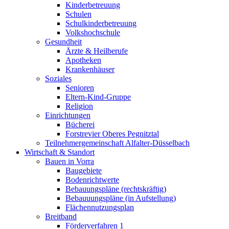
Kinderbetreuung
Schulen
Schulkinderbetreuung
Volkshochschule
Gesundheit
Ärzte & Heilberufe
Apotheken
Krankenhäuser
Soziales
Senioren
Eltern-Kind-Gruppe
Religion
Einrichtungen
Bücherei
Forstrevier Oberes Pegnitztal
Teilnehmergemeinschaft Alfalter-Düsselbach
Wirtschaft & Standort
Bauen in Vorra
Baugebiete
Bodenrichtwerte
Bebauungspläne (rechtskräftig)
Bebauuungspläne (in Aufstellung)
Flächennutzungsplan
Breitband
Förderverfahren 1