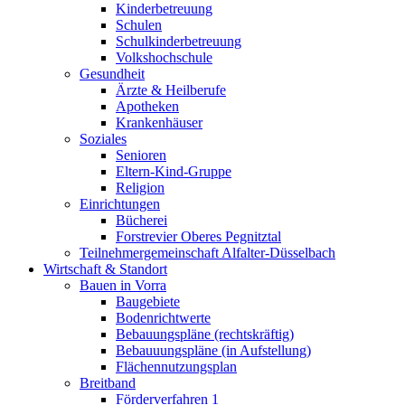
Kinderbetreuung
Schulen
Schulkinderbetreuung
Volkshochschule
Gesundheit
Ärzte & Heilberufe
Apotheken
Krankenhäuser
Soziales
Senioren
Eltern-Kind-Gruppe
Religion
Einrichtungen
Bücherei
Forstrevier Oberes Pegnitztal
Teilnehmergemeinschaft Alfalter-Düsselbach
Wirtschaft & Standort
Bauen in Vorra
Baugebiete
Bodenrichtwerte
Bebauungspläne (rechtskräftig)
Bebauuungspläne (in Aufstellung)
Flächennutzungsplan
Breitband
Förderverfahren 1