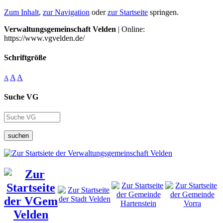
Zum Inhalt
,
zur Navigation
oder
zur Startseite
springen.
Verwaltungsgemeinschaft Velden
| Online:
https://www.vgvelden.de/
Schriftgröße
A
A
A
Suche VG
suchen