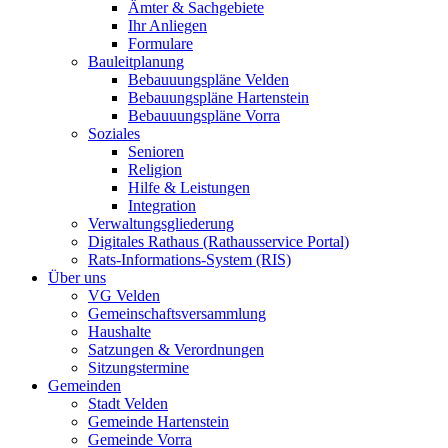
Ämter & Sachgebiete
Ihr Anliegen
Formulare
Bauleitplanung
Bebauuungspläne Velden
Bebauungspläne Hartenstein
Bebauuungspläne Vorra
Soziales
Senioren
Religion
Hilfe & Leistungen
Integration
Verwaltungsgliederung
Digitales Rathaus (Rathausservice Portal)
Rats-Informations-System (RIS)
Über uns
VG Velden
Gemeinschaftsversammlung
Haushalte
Satzungen & Verordnungen
Sitzungstermine
Gemeinden
Stadt Velden
Gemeinde Hartenstein
Gemeinde Vorra