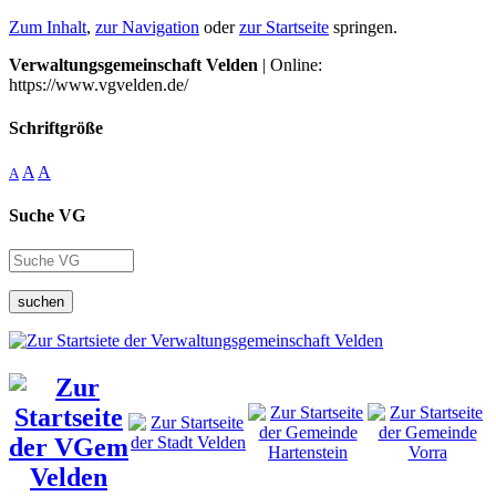
Zum Inhalt
,
zur Navigation
oder
zur Startseite
springen.
Verwaltungsgemeinschaft Velden
| Online:
https://www.vgvelden.de/
Schriftgröße
A
A
A
Suche VG
suchen