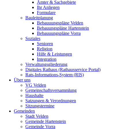
Ämter & Sachgebiete
Ihr Anliegen
Formulare
Bauleitplanung
Bebauuungspläne Velden
Bebauungspläne Hartenstein
Bebauuungspläne Vorra
Soziales
Senioren
Religion
Hilfe & Leistungen
Integration
Verwaltungsgliederung
Digitales Rathaus (Rathausservice Portal)
Rats-Informations-System (RIS)
Über uns
VG Velden
Gemeinschaftsversammlung
Haushalte
Satzungen & Verordnungen
Sitzungstermine
Gemeinden
Stadt Velden
Gemeinde Hartenstein
Gemeinde Vorra