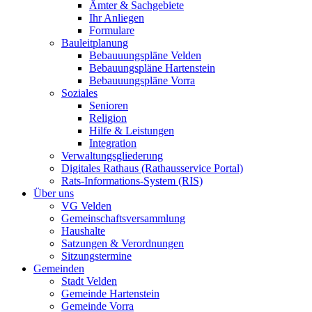
Ämter & Sachgebiete
Ihr Anliegen
Formulare
Bauleitplanung
Bebauuungspläne Velden
Bebauungspläne Hartenstein
Bebauuungspläne Vorra
Soziales
Senioren
Religion
Hilfe & Leistungen
Integration
Verwaltungsgliederung
Digitales Rathaus (Rathausservice Portal)
Rats-Informations-System (RIS)
Über uns
VG Velden
Gemeinschaftsversammlung
Haushalte
Satzungen & Verordnungen
Sitzungstermine
Gemeinden
Stadt Velden
Gemeinde Hartenstein
Gemeinde Vorra