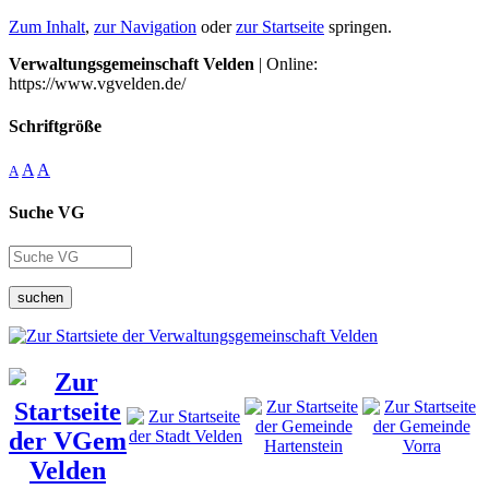
Zum Inhalt
,
zur Navigation
oder
zur Startseite
springen.
Verwaltungsgemeinschaft Velden
| Online:
https://www.vgvelden.de/
Schriftgröße
A
A
A
Suche VG
suchen