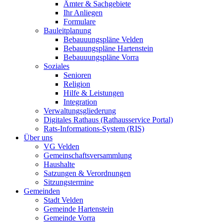
Ämter & Sachgebiete
Ihr Anliegen
Formulare
Bauleitplanung
Bebauuungspläne Velden
Bebauungspläne Hartenstein
Bebauuungspläne Vorra
Soziales
Senioren
Religion
Hilfe & Leistungen
Integration
Verwaltungsgliederung
Digitales Rathaus (Rathausservice Portal)
Rats-Informations-System (RIS)
Über uns
VG Velden
Gemeinschaftsversammlung
Haushalte
Satzungen & Verordnungen
Sitzungstermine
Gemeinden
Stadt Velden
Gemeinde Hartenstein
Gemeinde Vorra