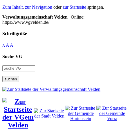
Zum Inhalt
,
zur Navigation
oder
zur Startseite
springen.
Verwaltungsgemeinschaft Velden
| Online:
https://www.vgvelden.de/
Schriftgröße
A
A
A
Suche VG
suchen