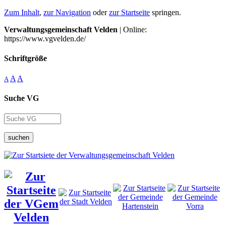
Zum Inhalt
,
zur Navigation
oder
zur Startseite
springen.
Verwaltungsgemeinschaft Velden
| Online:
https://www.vgvelden.de/
Schriftgröße
A
A
A
Suche VG
suchen