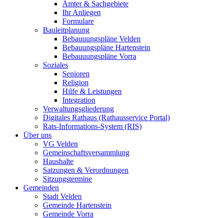
Ämter & Sachgebiete
Ihr Anliegen
Formulare
Bauleitplanung
Bebauuungspläne Velden
Bebauungspläne Hartenstein
Bebauuungspläne Vorra
Soziales
Senioren
Religion
Hilfe & Leistungen
Integration
Verwaltungsgliederung
Digitales Rathaus (Rathausservice Portal)
Rats-Informations-System (RIS)
Über uns
VG Velden
Gemeinschaftsversammlung
Haushalte
Satzungen & Verordnungen
Sitzungstermine
Gemeinden
Stadt Velden
Gemeinde Hartenstein
Gemeinde Vorra