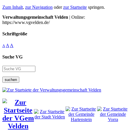
Zum Inhalt
,
zur Navigation
oder
zur Startseite
springen.
Verwaltungsgemeinschaft Velden
| Online:
https://www.vgvelden.de/
Schriftgröße
A
A
A
Suche VG
suchen