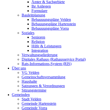
Ämter & Sachgebiete
Ihr Anliegen
Formulare
Bauleitplanung
Bebauuungspläne Velden
Bebauungspläne Hartenstein
Bebauuungspläne Vorra
Soziales
Senioren
Religion
Hilfe & Leistungen
Integration
Verwaltungsgliederung
Digitales Rathaus (Rathausservice Portal)
Rats-Informations-System (RIS)
Über uns
VG Velden
Gemeinschaftsversammlung
Haushalte
Satzungen & Verordnungen
Sitzungstermine
Gemeinden
Stadt Velden
Gemeinde Hartenstein
Gemeinde Vorra