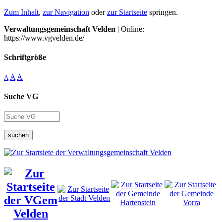
Zum Inhalt
,
zur Navigation
oder
zur Startseite
springen.
Verwaltungsgemeinschaft Velden
| Online:
https://www.vgvelden.de/
Schriftgröße
A
A
A
Suche VG
suchen