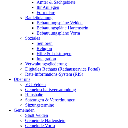
Ämter & Sachgebiete
Ihr Anliegen
Formulare
Bauleitplanung
Bebauuungspläne Velden
Bebauungspläne Hartenstein
Bebauuungspläne Vorra
Soziales
Senioren
Religion
Hilfe & Leistungen
Integration
Verwaltungsgliederung
Digitales Rathaus (Rathausservice Portal)
Rats-Informations-System (RIS)
Über uns
VG Velden
Gemeinschaftsversammlung
Haushalte
Satzungen & Verordnungen
Sitzungstermine
Gemeinden
Stadt Velden
Gemeinde Hartenstein
Gemeinde Vorra