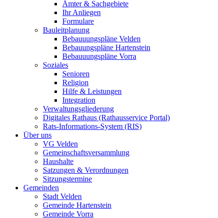
Ämter & Sachgebiete
Ihr Anliegen
Formulare
Bauleitplanung
Bebauuungspläne Velden
Bebauungspläne Hartenstein
Bebauuungspläne Vorra
Soziales
Senioren
Religion
Hilfe & Leistungen
Integration
Verwaltungsgliederung
Digitales Rathaus (Rathausservice Portal)
Rats-Informations-System (RIS)
Über uns
VG Velden
Gemeinschaftsversammlung
Haushalte
Satzungen & Verordnungen
Sitzungstermine
Gemeinden
Stadt Velden
Gemeinde Hartenstein
Gemeinde Vorra