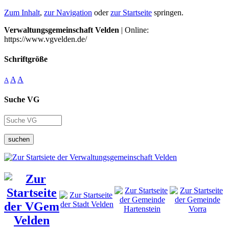
Zum Inhalt
,
zur Navigation
oder
zur Startseite
springen.
Verwaltungsgemeinschaft Velden
| Online:
https://www.vgvelden.de/
Schriftgröße
A
A
A
Suche VG
suchen