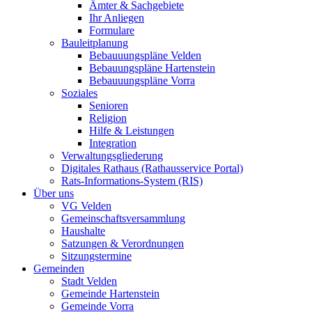
Ämter & Sachgebiete
Ihr Anliegen
Formulare
Bauleitplanung
Bebauuungspläne Velden
Bebauungspläne Hartenstein
Bebauuungspläne Vorra
Soziales
Senioren
Religion
Hilfe & Leistungen
Integration
Verwaltungsgliederung
Digitales Rathaus (Rathausservice Portal)
Rats-Informations-System (RIS)
Über uns
VG Velden
Gemeinschaftsversammlung
Haushalte
Satzungen & Verordnungen
Sitzungstermine
Gemeinden
Stadt Velden
Gemeinde Hartenstein
Gemeinde Vorra