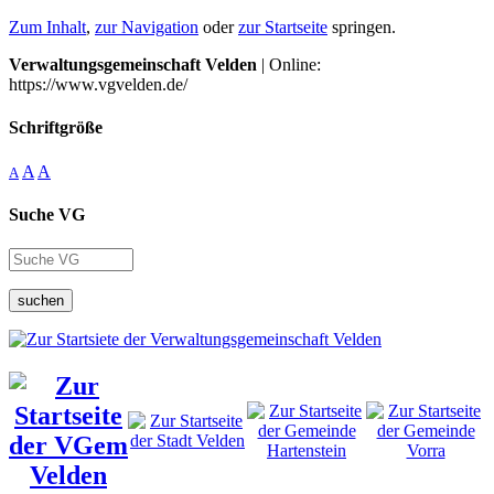
Zum Inhalt
,
zur Navigation
oder
zur Startseite
springen.
Verwaltungsgemeinschaft Velden
| Online:
https://www.vgvelden.de/
Schriftgröße
A
A
A
Suche VG
suchen