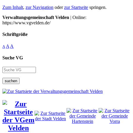
Zum Inhalt
,
zur Navigation
oder
zur Startseite
springen.
Verwaltungsgemeinschaft Velden
| Online:
https://www.vgvelden.de/
Schriftgröße
A
A
A
Suche VG
suchen