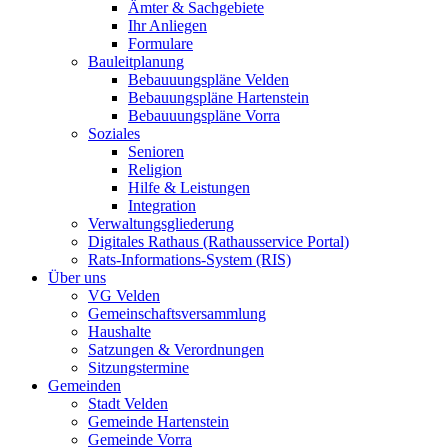
Ämter & Sachgebiete
Ihr Anliegen
Formulare
Bauleitplanung
Bebauuungspläne Velden
Bebauungspläne Hartenstein
Bebauuungspläne Vorra
Soziales
Senioren
Religion
Hilfe & Leistungen
Integration
Verwaltungsgliederung
Digitales Rathaus (Rathausservice Portal)
Rats-Informations-System (RIS)
Über uns
VG Velden
Gemeinschaftsversammlung
Haushalte
Satzungen & Verordnungen
Sitzungstermine
Gemeinden
Stadt Velden
Gemeinde Hartenstein
Gemeinde Vorra