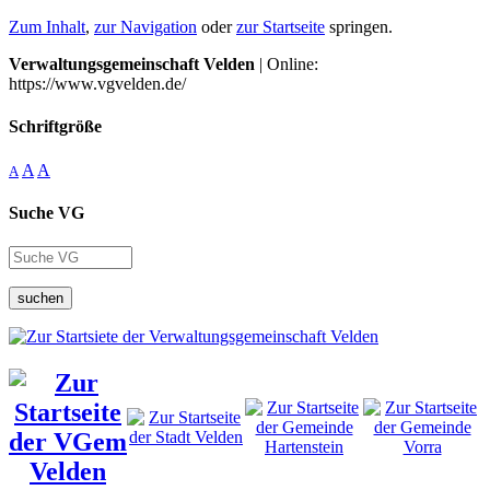
Zum Inhalt
,
zur Navigation
oder
zur Startseite
springen.
Verwaltungsgemeinschaft Velden
| Online:
https://www.vgvelden.de/
Schriftgröße
A
A
A
Suche VG
suchen