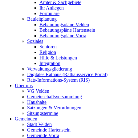
Ämter & Sachgebiete
Ihr Anliegen
Formulare
Bauleitplanung
Bebauuungspläne Velden
Bebauungspläne Hartenstein
Bebauuungspläne Vorra
Soziales
Senioren
Religion
Hilfe & Leistungen
Integration
Verwaltungsgliederung
Digitales Rathaus (Rathausservice Portal)
Rats-Informations-System (RIS)
Über uns
VG Velden
Gemeinschaftsversammlung
Haushalte
Satzungen & Verordnungen
Sitzungstermine
Gemeinden
Stadt Velden
Gemeinde Hartenstein
Gemeinde Vorra