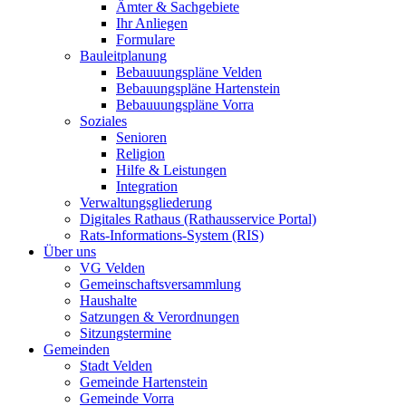
Ämter & Sachgebiete
Ihr Anliegen
Formulare
Bauleitplanung
Bebauuungspläne Velden
Bebauungspläne Hartenstein
Bebauuungspläne Vorra
Soziales
Senioren
Religion
Hilfe & Leistungen
Integration
Verwaltungsgliederung
Digitales Rathaus (Rathausservice Portal)
Rats-Informations-System (RIS)
Über uns
VG Velden
Gemeinschaftsversammlung
Haushalte
Satzungen & Verordnungen
Sitzungstermine
Gemeinden
Stadt Velden
Gemeinde Hartenstein
Gemeinde Vorra