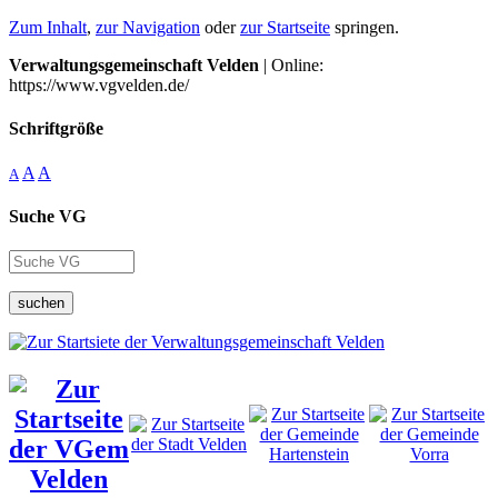
Zum Inhalt
,
zur Navigation
oder
zur Startseite
springen.
Verwaltungsgemeinschaft Velden
| Online:
https://www.vgvelden.de/
Schriftgröße
A
A
A
Suche VG
suchen